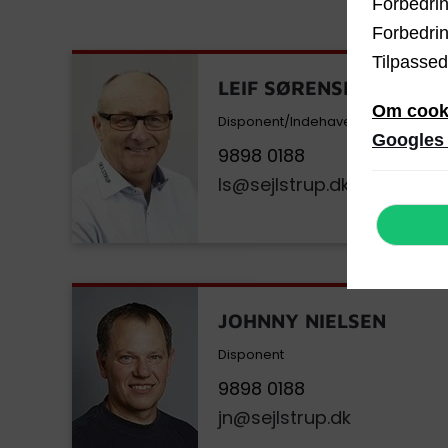
Forbedrin
Forbedrin
Tilpassed
LEIF SØRENSEN
Om cook
Disponent/Indehaver
Googles p
9898 0188
ls@sejlstrup.dk
JOHNNY NIELSEN
Disponent
9898 0188
jn@sejlstrup.dk