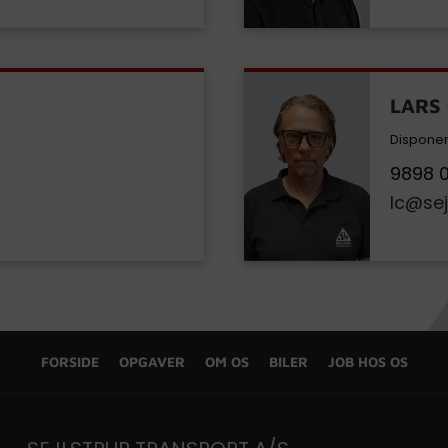
LARS
Dispone
9898 0
lc@sej
FORSIDE
OPGAVER
OM OS
BILER
JOB HOS OS