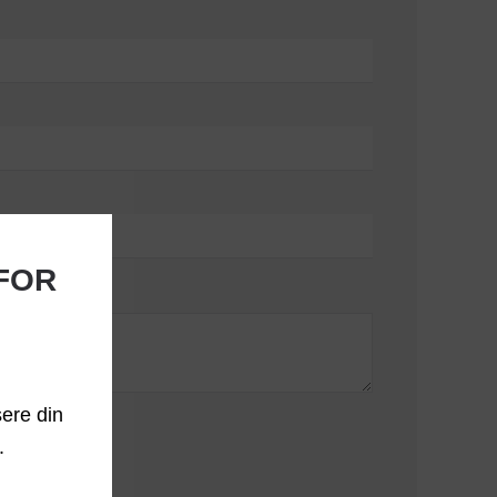
 FOR
sere din
.