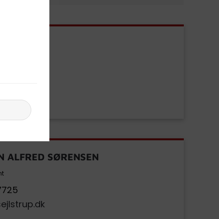
N ALFRED SØRENSEN
nt
7725
jlstrup.dk