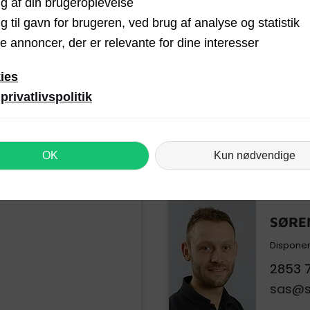
g af din brugeroplevelse
g til gavn for brugeren, ved brug af analyse og statistik
e annoncer, der er relevante for dine interesser
METTE SØRENSEN
ies
Kontor/Disponent
rivatlivspolitik
9898 0188
ms@sejlstrup.dk
OK
Kun nødvendige
SØRE
Dispone
2853 
sas@se