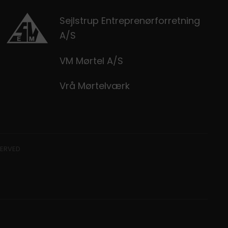
Sejlstrup Entreprenørforretning
A/S
VM Mørtel A/S
Vrå Mørtelværk
SERVED