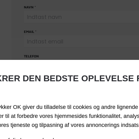
NAVN
*
EMAIL
*
TELEFON
IKRER DEN BEDSTE OPLEVELSE
BESKED
*
ykker OK giver du tilladelse til cookies og andre lignende
er til at forbedre vores hjemmesides funktionalitet, analy
SEND BESKED
ores tjeneste og tilpasning af vores annoncerings indsats