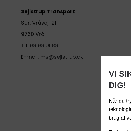
Sejlstrup Transport
Sdr. Vråvej 121
9760 Vrå
Tlf.
98 98 01 88
E-mail:
ms@sejlstrup.dk
VI S
DIG!
Når du tr
teknologi
brug af v