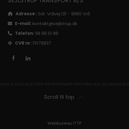
SEJLSTRUP TRANSPORT A/S
Adresse :
Sdr. Vråvej 121 - 9960 Vrå
E-mail:
kontakt@sejlstrup.dk
Telefon:
98 98 01 88
CVR nr:
15179937
IGHT © 2025 SEJLSTRUP ENTREPRENØRFORRETNING A/S. ALL RIGHTS RE
Scroll til top
Webbureau
ITTP