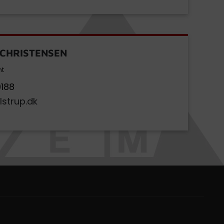
 CHRISTENSEN
nt
188
lstrup.dk